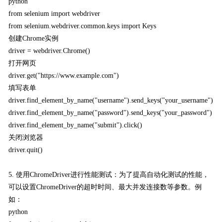
python
from selenium import webdriver
from selenium.webdriver.common.keys import Keys
创建Chrome实例
driver = webdriver.Chrome()
打开网页
driver.get("https://www.example.com")
填写表单
driver.find_element_by_name("username").send_keys("your_username")
driver.find_element_by_name("password").send_keys("your_password")
driver.find_element_by_name("submit").click()
关闭浏览器
driver.quit()
5. 使用ChromeDriver进行性能测试：为了提高自动化测试的性能，
可以设置ChromeDriver的超时时间、最大并发连接数等参数。例
如：
python