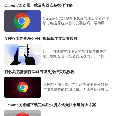
Chrome浏览器下载及离线安装操作详解
Chrome浏览器整理下载及离线安装操作详
解，结合系统兼容与安装技巧，帮助用户
实现多环境顺利安装，提高浏览器使用效
率。
OPPO浏览器怎么开启视频悬浮窗边看边聊
OPPO浏览器支持便捷的视频悬浮播放功
能，实现影音与社交的无缝同步。本操作
指南教您如何一键开启悬浮窗口，助您在
观看视频的同时顺畅回复消息或查询信
息，极大提升移动端的多任务处理效率，
谷歌浏览器插件卸载与恢复操作实战教程
让您的娱乐与办公不再冲突。
本教程为用户提供了谷歌浏览器插件卸载
与恢复操作的详细步骤。无论是插件冲突
还是功能问题，用户都能通过本教程快速
解决，恢复浏览器正常使用，提升插件管
理能力。
Chrome浏览器下载完成后快捷方式无法创建解决方案