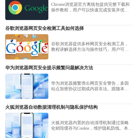
Chrome浏览器官方离线包提供完整下载和
操作教程，用户可以快速完成安装并优化
配置，确保浏览器稳定高效运行，提升整
体使用体验。
谷歌浏览器网页安全检测工具如何选择
谷歌浏览器提供多种网页安全检测工具，
教程讲解选择方法与操作技巧。用户可有
效防护风险，保障浏览器及个人信息安
全。
华为浏览器网页安全提示频繁问题解决方法
华为浏览器频繁弹出网页安全警告，多因
站点加密协议过期或内容非法。跟随本文
步骤配置安全信任名单，在有效规避潜在
风险的同时，彻底消除冗余的安全提示干
扰。
火狐浏览器自动数据清理机制与隐私保护结构
火狐浏览器内置的自动清理机制通过策略
化销毁缓存与Cookie，维护隐私防线。本分
析揭秘其隐私保护架构，并指导您深度配