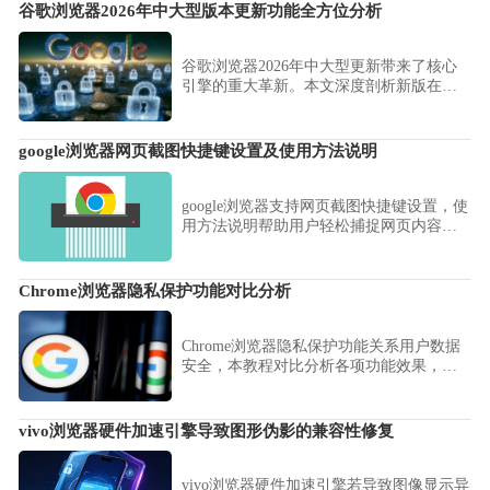
谷歌浏览器2026年中大型版本更新功能全方位分析
谷歌浏览器2026年中大型更新带来了核心
引擎的重大革新。本文深度剖析新版在图
形渲染优化、安全防护升级及智能化特性
集成方面的技术演进，助您把握最新办公
生产力工具的技术趋势。
google浏览器网页截图快捷键设置及使用方法说明
google浏览器支持网页截图快捷键设置，使
用方法说明帮助用户轻松捕捉网页内容，
提升操作便捷性。
Chrome浏览器隐私保护功能对比分析
Chrome浏览器隐私保护功能关系用户数据
安全，本教程对比分析各项功能效果，帮
助用户选择最佳设置，实现安全浏览体
验。
vivo浏览器硬件加速引擎导致图形伪影的兼容性修复
vivo浏览器硬件加速引擎若导致图像显示异