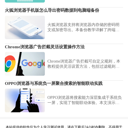
火狐浏览器手机版怎么导出密码数据到电脑端备份
火狐浏览器支持将浏览器内存储的密码明
文或加密导出。本备份教学详解了跨端数
据迁移步骤，助您将移动端累积的登录资
产安全备份至电脑端，确保更换设备无
忧。
Chrome浏览器广告拦截灵活设置操作方法
Chrome浏览器广告拦截可自定义规则，本
教程提供灵活设置方法，包括过滤规则创
建、白名单管理和多插件协调，实现精准
广告屏蔽。
OPPO浏览器与系统负一屏聚合搜索的智能联动实践
OPPO浏览器将搜索能力深层集成于系统负
一屏，实现了智能联动体验。本文演示了
聚合搜索的接口调用实践，教您如何通过
系统级联动快速发起搜索请求，实现从负
一屏到浏览器的秒级交互响应。
本站提供的软件仅为个人学习测试使用，请在下载后24小时内删除，不得用于