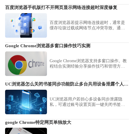
广告屏蔽。
百度浏览器手机版打不开网页显示网络连接超时深度修复
百度浏览器若提示网络连接超时，通常是
缓存垃圾过载或网络节点冲突导致。通过
深度清理缓存、重置网络环境及优化DNS
配置，可快速修复无法加载网页的各种突
发故障。
Google Chrome浏览器多窗口操作技巧实测
Google Chrome浏览器支持多窗口操作。教
程结合实测经验分享操作技巧和管理方
法，帮助用户提升多任务效率。
UC浏览器怎么关闭书签同步功能防止多台共用设备泄露个人私密信息
UC浏览器用户若担心多设备同步泄露隐
私，可通过账号设置页面一键关闭书签同
步。本文详解如何停止数据上云并清理本
地记录，全面提升您的跨设备浏览安全等
级。
google Chrome特定网页单独放大