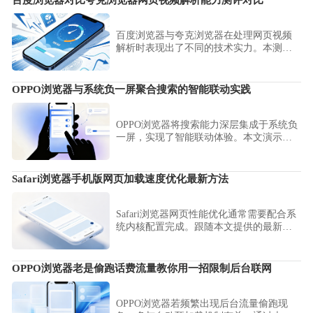
百度浏览器对比夸克浏览器网页视频解析能力测评对比
百度浏览器与夸克浏览器在处理网页视频
解析时表现出了不同的技术实力。本测评
从解析成功率、解码兼容性及播放流畅度
等多维度进行对比，为广大移动端用户提
供清晰的影音解析参考，助您选择最强大
OPPO浏览器与系统负一屏聚合搜索的智能联动实践
的在线视频观看与解析工具。
OPPO浏览器将搜索能力深层集成于系统负
一屏，实现了智能联动体验。本文演示了
聚合搜索的接口调用实践，教您如何通过
系统级联动快速发起搜索请求，实现从负
一屏到浏览器的秒级交互响应。
Safari浏览器手机版网页加载速度优化最新方法
Safari浏览器网页性能优化通常需要配合系
统内核配置完成。跟随本文提供的最新加
载优化建议，深度清理冗余数据并调整渲
染参数，确保网页加载始终处于极速状
态。
OPPO浏览器老是偷跑话费流量教你用一招限制后台联网
OPPO浏览器若频繁出现后台流量偷跑现