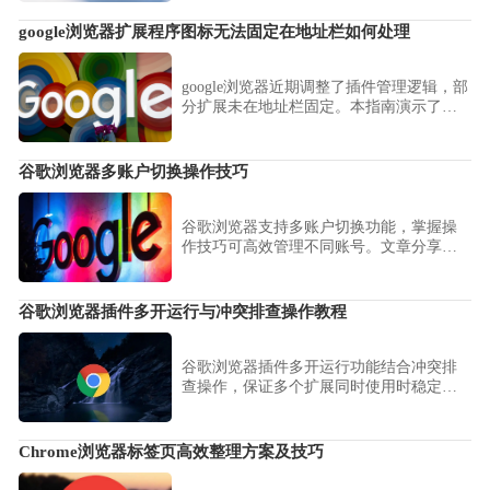
产安全备份至电脑端，确保更换设备无
忧。
google浏览器扩展程序图标无法固定在地址栏如何处理
google浏览器近期调整了插件管理逻辑，部
分扩展未在地址栏固定。本指南演示了如
何使用“拼图”图标快速管理并固定常用扩
展，助您在google浏览器中随心调整工具栏
布局，提升插件调取效率。
谷歌浏览器多账户切换操作技巧
谷歌浏览器支持多账户切换功能，掌握操
作技巧可高效管理不同账号。文章分享设
置方法和操作流程，帮助用户提升使用效
率。
谷歌浏览器插件多开运行与冲突排查操作教程
谷歌浏览器插件多开运行功能结合冲突排
查操作，保证多个扩展同时使用时稳定运
行，提升浏览器使用体验和操作效率。
Chrome浏览器标签页高效整理方案及技巧