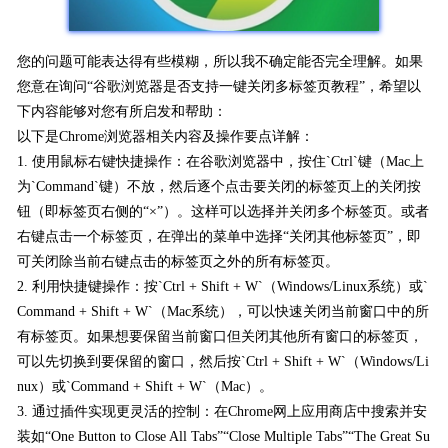
您的问题可能表达得有些模糊，所以我不确定能否完全理解。如果
您意在询问“谷歌浏览器是否支持一键关闭多标签页教程”，希望以
下内容能够对您有所启发和帮助：
以下是Chrome浏览器相关内容及操作要点详解：
1. 使用鼠标右键快捷操作：在谷歌浏览器中，按住`Ctrl`键（Mac上
为`Command`键）不放，然后逐个点击要关闭的标签页上的关闭按
钮（即标签页右侧的“×”）。这样可以选择并关闭多个标签页。或者
右键点击一个标签页，在弹出的菜单中选择“关闭其他标签页”，即
可关闭除当前右键点击的标签页之外的所有标签页。
2. 利用快捷键操作：按`Ctrl + Shift + W`（Windows/Linux系统）或`
Command + Shift + W`（Mac系统），可以快速关闭当前窗口中的所
有标签页。如果想要保留当前窗口但关闭其他所有窗口的标签页，
可以先切换到要保留的窗口，然后按`Ctrl + Shift + W`（Windows/Li
nux）或`Command + Shift + W`（Mac）。
3. 通过插件实现更灵活的控制：在Chrome网上应用商店中搜索并安
装如“One Button to Close All Tabs”“Close Multiple Tabs”“The Great Su