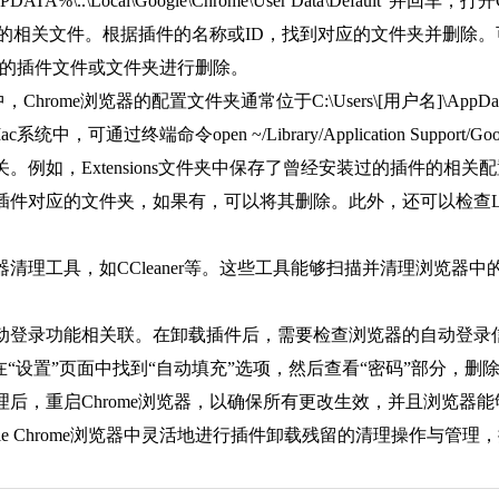
A%\..\Local\Google\Chrome\User Data\Defaul
的相关文件。根据插件的名称或ID，找到对应的文件夹并删除。可前往“~/Lib
件夹，找到对应的插件文件或文件夹进行删除。
e浏览器的配置文件夹通常位于C:\Users\[用户名]\AppData\Local\Go
通过终端命令open ~/Library/Application Support/
例如，Extensions文件夹中保存了曾经安装过的插件的相
文件夹，如果有，可以将其删除。此外，还可以检查Local Stora
器清理工具，如CCleaner等。这些工具能够扫描并清理浏览
自动登录功能相关联。在卸载插件后，需要检查浏览器的自动登录信
在“设置”页面中找到“自动填充”选项，然后查看“密码”部分，
理后，重启Chrome浏览器，以确保所有更改生效，并且浏览器
le Chrome浏览器中灵活地进行插件卸载残留的清理操作与管