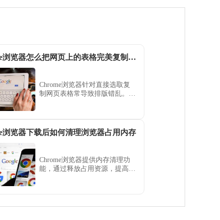
Chrome浏览器怎么把网页上的表格完美复制到Excel
Chrome浏览器针对直接选取复
制网页表格常导致排版错乱。利
用Chrome浏览器开发者工具定
位table节点并以HTML方式导
出，即可完美迁移数据至Excel
中。
ome浏览器下载后如何清理浏览器占用内存
Chrome浏览器提供内存清理功
能，通过释放占用资源，提高浏
览器运行速度和系统性能，优化
使用体验。