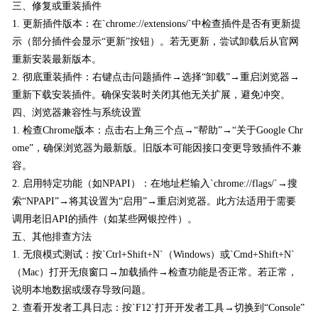
三、修复或重装插件
1. 更新插件版本：在`chrome://extensions/`中检查插件是否有更新提
示（部分插件会显示“更新”按钮）。若无更新，尝试卸载后从官网
重新安装最新版本。
2. 彻底重装插件：右键点击问题插件→选择“卸载”→重启浏览器→
重新下载安装插件。确保安装时关闭其他无关扩展，避免冲突。
四、浏览器兼容性与系统设置
1. 检查Chrome版本：点击右上角三个点→“帮助”→“关于Google Chr
ome”，确保浏览器为最新版。旧版本可能因接口变更导致插件不兼
容。
2. 启用特定功能（如NPAPI）：在地址栏输入`chrome://flags/`→搜
索“NPAPI”→将其设置为“启用”→重启浏览器。此方法适用于需要
调用老旧API的插件（如某些网银控件）。
五、其他排查方法
1. 无痕模式测试：按`Ctrl+Shift+N`（Windows）或`Cmd+Shift+N`
（Mac）打开无痕窗口→加载插件→检查功能是否正常。若正常，
说明本地数据或缓存导致问题。
2. 查看开发者工具日志：按`F12`打开开发者工具→切换到“Console”