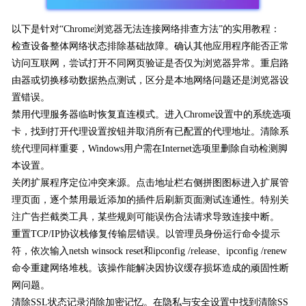
以下是针对“Chrome浏览器无法连接网络排查方法”的实用教程：
检查设备整体网络状态排除基础故障。确认其他应用程序能否正常
访问互联网，尝试打开不同网页验证是否仅为浏览器异常。重启路
由器或切换移动数据热点测试，区分是本地网络问题还是浏览器设
置错误。
禁用代理服务器临时恢复直连模式。进入Chrome设置中的系统选项
卡，找到打开代理设置按钮并取消所有已配置的代理地址。清除系
统代理同样重要，Windows用户需在Internet选项里删除自动检测脚
本设置。
关闭扩展程序定位冲突来源。点击地址栏右侧拼图图标进入扩展管
理页面，逐个禁用最近添加的插件后刷新页面测试连通性。特别关
注广告拦截类工具，某些规则可能误伤合法请求导致连接中断。
重置TCP/IP协议栈修复传输层错误。以管理员身份运行命令提示
符，依次输入netsh winsock reset和ipconfig /release、ipconfig /renew
命令重建网络堆栈。该操作能解决因协议缓存损坏造成的顽固性断
网问题。
清除SSL状态记录消除加密记忆。在隐私与安全设置中找到清除SS