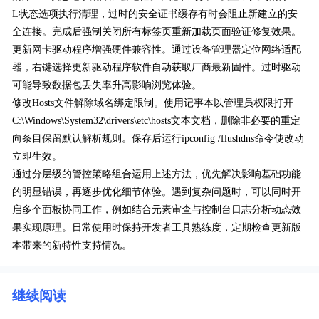
L状态选项执行清理，过时的安全证书缓存有时会阻止新建立的安
全连接。完成后强制关闭所有标签页重新加载页面验证修复效果。
更新网卡驱动程序增强硬件兼容性。通过设备管理器定位网络适配
器，右键选择更新驱动程序软件自动获取厂商最新固件。过时驱动
可能导致数据包丢失率升高影响浏览体验。
修改Hosts文件解除域名绑定限制。使用记事本以管理员权限打开
C:\Windows\System32\drivers\etc\hosts文本文档，删除非必要的重定
向条目保留默认解析规则。保存后运行ipconfig /flushdns命令使改动
立即生效。
通过分层级的管控策略组合运用上述方法，优先解决影响基础功能
的明显错误，再逐步优化细节体验。遇到复杂问题时，可以同时开
启多个面板协同工作，例如结合元素审查与控制台日志分析动态效
果实现原理。日常使用时保持开发者工具熟练度，定期检查更新版
本带来的新特性支持情况。
继续阅读