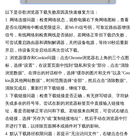
以下是谷歌浏览器下载失败原因及快速修复方法：
1. 网络连接问题：检查网络状态，观察电脑右下角网络图标，查看
是否出现网络中断或受限提示。若Wi-Fi信号弱，可靠近路由器增强
信号，有线网络则检查网线是否插好。若网络正常但下载仍失败，
可尝试重启路由器和调制解调器，关闭设备电源，等待10秒后重新
开启，待设备完全启动后再次尝试下载。
2. 浏览器缓存和Cookie问题：点击Chrome浏览器右上角的三个点图
标，选择“设置”，在设置页面中找到“隐私和安全”部分，点击“清除
浏览数据”。在弹出的对话框中，选择“缓存的图片和文件”以及“Coo
kie及其他网站数据”，时间范围选择“全部”，然后点击“清除数据”。
清除完成后，重新打开下载链接，继续下载。
3. 下载链接问题：检查下载链接是否正确，有无拼写错误、字符缺
失或多余的符号等。尝试在新的浏览器标签页中直接输入链接地
址，看是否能够正常访问和下载。若链接来自网页，可尝试右键点
击链接，选择“另存为”或“复制链接地址”，然后手动在浏览器中打
开进行下载，以排除页面脚本或插件对下载的影响。
4. 默认下载路径权限问题：若提示“无法访问文件”，右键点击任务