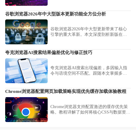
帮助用户高效管理多标签浏览。
谷歌浏览器2026年中大型版本更新功能全方位分析
谷歌浏览器2026年中大型更新带来了核心
引擎的重大革新。本文深度剖析新版在图
形渲染优化、安全防护升级及智能化特性
集成方面的技术演进，助您把握最新办公
生产力工具的技术趋势。
夸克浏览器AI搜索结果偏差优化与修正技巧
夸克浏览器AI搜索出现偏差，多因输入指
令与语境空间不匹配。跟随本文掌握多维
度关键词优化、上下文补充提问及AI逻辑
纠偏技巧，大幅提升检索内容的准确度与
信息专业度。
Chrome浏览器配置网页加载策略实现优先缓存加载体验教程
Chrome浏览器支持配置激进的缓存优先策
略。教程详解了如何将核心CSS与数据资源
优先置入本地缓存池，确保用户在弱网环
境下也能实现亚秒级的首屏内容呈现体
验。