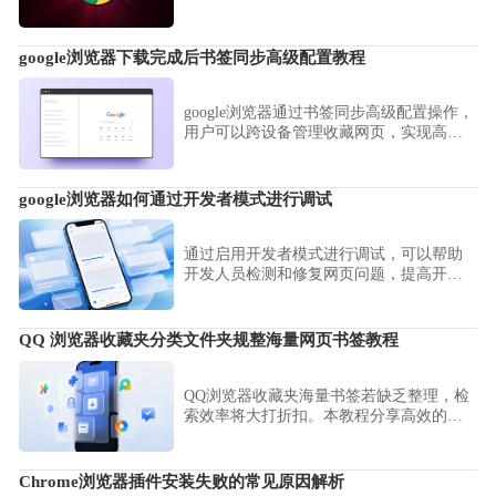
还是功能问题，用户都能通过本教程快速
解决，恢复浏览器正常使用，提升插件管
理能力。
google浏览器下载完成后书签同步高级配置教程
google浏览器通过书签同步高级配置操作，
用户可以跨设备管理收藏网页，实现高效
访问和整理。
google浏览器如何通过开发者模式进行调试
通过启用开发者模式进行调试，可以帮助
开发人员检测和修复网页问题，提高开发
效率，优化浏览器的兼容性和网页的性
能。
QQ 浏览器收藏夹分类文件夹规整海量网页书签教程
QQ浏览器收藏夹海量书签若缺乏整理，检
索效率将大打折扣。本教程分享高效的书
签分层归档方案，教您建立逻辑清晰的文
件夹体系，助您在面对数百个收藏网页时
依然能快速定位，提升知识整理水平。
Chrome浏览器插件安装失败的常见原因解析