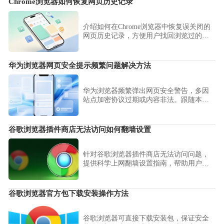
Chrome浏览器如何恢复网页历史记录
介绍如何在Chrome浏览器中恢复误关闭的
网页历史记录，方便用户找回浏览过的内
容。
华为浏览器网页安全提示频繁问题解决方法
华为浏览器频繁弹出网页安全警告，多因
站点加密协议过期或内容非法。跟随本文
步骤配置安全信任名单，在有效规避潜在
风险的同时，彻底消除冗余的安全提示干
扰。
谷歌浏览器插件商店无法访问如何翻墙设置
针对谷歌浏览器插件商店无法访问问题，
提供科学上网翻墙设置指南，帮助用户正
常访问和下载扩展。
谷歌浏览器官方包下载安装操作方法
谷歌浏览器可直接下载安装包，保证安全