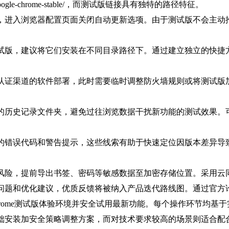
ol/main/g/google-chrome-stable/，而测试版链接具有独特的路径特征。
，进入浏览器配置页面关闭自动更新选项。由于测试版不会主动
试版，建议将它们安装在不同目录路径下。通过建立独立的快捷
认证渠道的软件部署，此时需要临时调整防火墙规则或将测试版
的历史记录文件夹，避免过往浏览数据干扰新功能的测试效果。
的错误代码和警告提示，这些线索有助于快速定位因版本差异导
风险，提前导出书签、密码等敏感数据至加密存储位置。采用云
问题和优化建议，优质反馈将被纳入产品迭代路线图。通过官方
rome测试版体验环境并安全试用最新功能。每个操作环节均基
础安装加安全策略调整方案，而对技术要求较高的场景则适合配